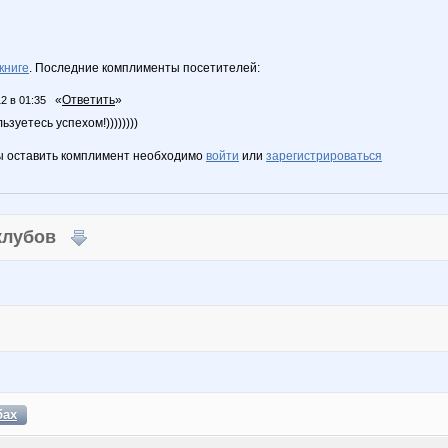
книге
. Последние комплименты посетителей:
«
Ответить
»
2 в 01:35
зуетесь успехом!))))))))
ы оставить комплимент необходимо
войти
или
зарегистрироваться
 клубов
бах