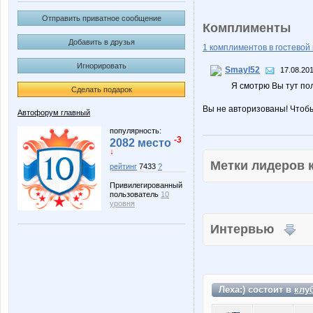
Отправить приватное сообщение
Комплименты
Добавить в друзья
1 комплиментов в гостевой 
Игнорировать
Smayl52
17.08.201
Я смотрю Вы тут поль
Сделать подарок
Вы не авторизованы! Чтоб
Автофорум главный
популярность:
-3
2082 место
↓
Метки лидеров
рейтинг
7433
?
Привилегированный
пользователь
10
уровня
Интервью
Леха:) состоит в
клу