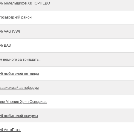
уб болельщиков ХК ТОРПЕДО
тозаводский район
уб VAG (VW)
уб ВАЗ
м немного за тридцать...
уб любителей пятницы
зависимый автофорум
ею Мнение Хр=н Оспоришь
уб любителей шаурмы
уб АвтоПати