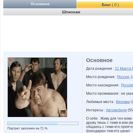
Основное
Блог
( 0 )
Шпионаж
Основное
Дата рождения :
21 Марта
Место рождения :
Россия
,
Н
Место нахождения :
Россия
Место проживания : не ука
Любимые места :
Вязовка
(
Интересы :
Автомобили
(55
О себе : Живу для тех-кому
дружу лишь с теми-в ком у
общаюсь с теми-кто прият
Портрет заполнен на 71 %
благодарен тем-кто ценит