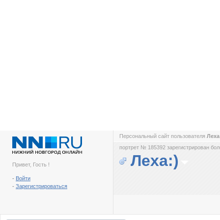
Персональный сайт пользователя
Леха
портрет № 185392 зарегистрирован боле
Леха:)
Привет, Гость !
-
Войти
-
Зарегистрироваться