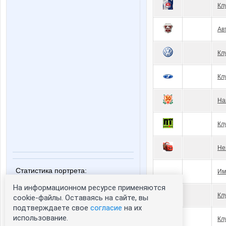
Кл
Ав
Кл
Кл
На
Кл
Не
Статистика портрета:
Им
сейчас просматривают портрет - 0
На информационном ресурсе применяются
зарегистрированные пользователи
Кл
cookie-файлы. Оставаясь на сайте, вы
посетившие портрет за 7 дней - 1
подтверждаете свое
согласие
на их
использование.
Кл