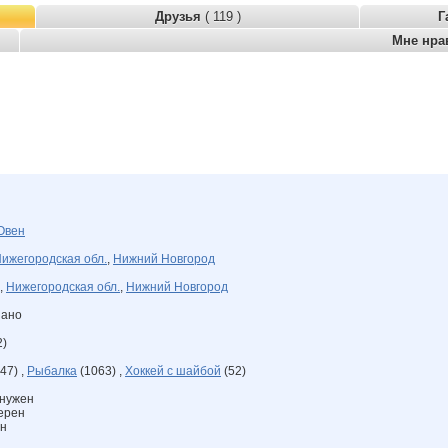
Друзья
( 119 )
Г
Мне нра
Овен
ижегородская обл.
,
Нижний Новгород
,
Нижегородская обл.
,
Нижний Новгород
зано
2)
47) ,
Рыбалка
(1063) ,
Хоккей с шайбой
(52)
 нужен
верен
ен