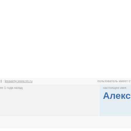
:)
:
lexaarny.www.nn.ru
пользователь имеет 
е 1 года назад
настоящее имя:
Алекс